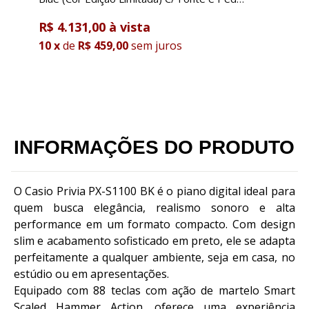
de Sustain
R$ 4.131,00
R
10
x
de
R$ 459,00
sem juros
1
INFORMAÇÕES DO PRODUTO
O Casio Privia PX-S1100 BK é o piano digital ideal para
quem busca elegância, realismo sonoro e alta
performance em um formato compacto. Com design
slim e acabamento sofisticado em preto, ele se adapta
perfeitamente a qualquer ambiente, seja em casa, no
estúdio ou em apresentações.
Equipado com 88 teclas com ação de martelo Smart
Scaled Hammer Action, oferece uma experiência