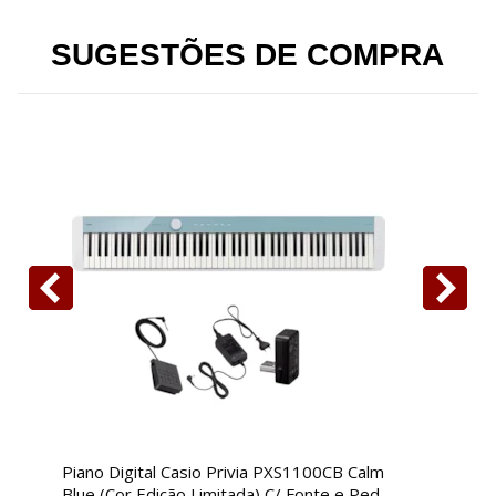
SUGESTÕES DE COMPRA
Piano Digital Casio Privia PXS1100CB Calm
P
Blue (Cor Edição Limitada) C/ Fonte e Pedal
c