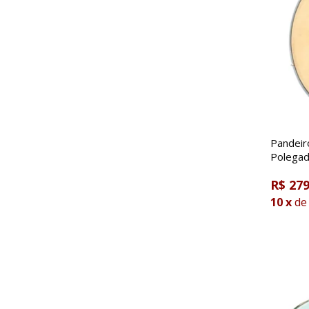
Pandeir
Polegad
R$ 279
10
x
de