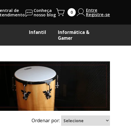
Entre
entral de
Conheça
Registre-se
tendimento
nosso blog
Infantil
Informática &
Gamer
Ordenar por: