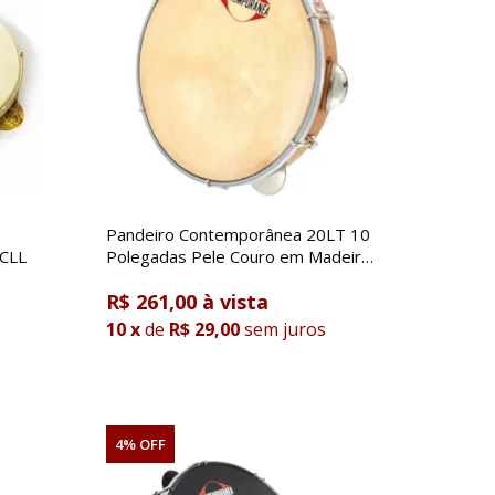
Pandeiro Contemporânea 20LT 10
7CLL
Polegadas Pele Couro em Madeira
Linha Light
R$ 261,00
10
x
de
R$ 29,00
sem juros
4% OFF