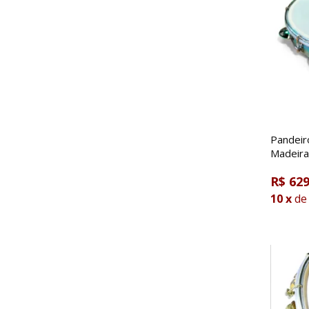
Pandei
Madeira
Transpa
R$ 629
10
x
de