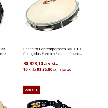
LBK
Pandeiro Contemporânea 86LT 10
ente
Polegadas Formica Simples Couro
Linha Light
R$ 323,10
10
x
de
R$ 35,90
sem juros
20% OFF