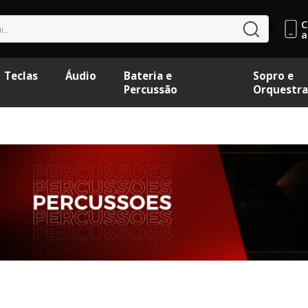
C
buscar
a
Teclas
Áudio
Bateria e
Sopro e
Percussão
Orquestra