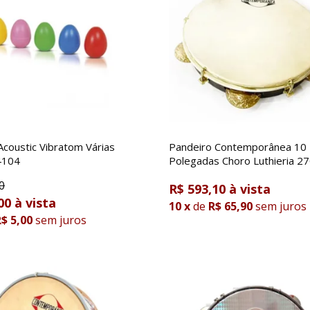
Acoustic Vibratom Várias
Pandeiro Contemporânea 10
4104
Polegadas Choro Luthieria 2
0
R$ 593,10
00
10
x
de
R$ 65,90
sem juros
$ 5,00
sem juros