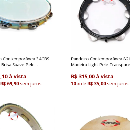
ro Contemporânea 34CBS
Pandeiro Contemporânea 82
 Brisa Suave Pele
Madeira Light Pele Transpar
tente
10 Polegadas
,10
R$ 315,00
R$ 69,90
sem juros
10
x
de
R$ 35,00
sem juros