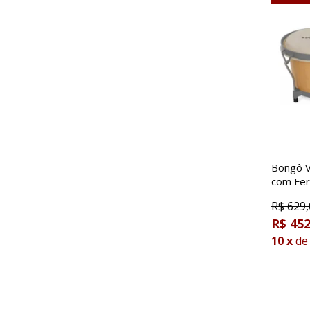
Bongô V
com Fe
R$
629,
R$ 452
10
x
de