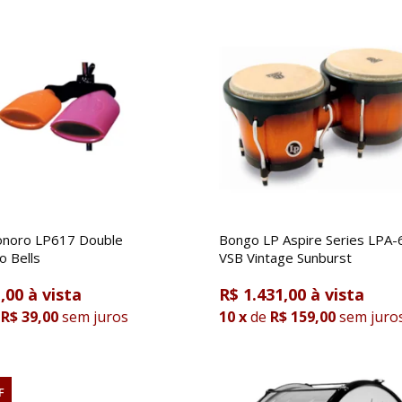
onoro LP617 Double
Bongo LP Aspire Series LPA-
 Bells
VSB Vintage Sunburst
,00
R$ 1.431,00
R$ 39,00
sem juros
10
x
de
R$ 159,00
sem juro
F