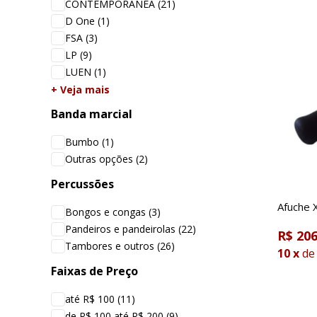
CONTEMPORANEA
(21)
D One
(1)
FSA
(3)
LP
(9)
LUEN
(1)
+ Veja mais
Banda marcial
Bumbo
(1)
Outras opções
(2)
Percussões
Afuche 
Bongos e congas
(3)
Pandeiros e pandeirolas
(22)
R$ 206
Tambores e outros
(26)
10
x
de
Faixas de Preço
até R$ 100
(11)
de R$ 100 até R$ 200
(9)