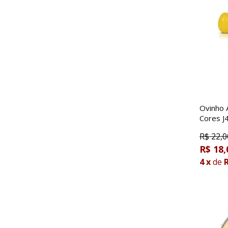
Ovinho 
Cores J
R$
22,0
R$ 18,
4
x
de
R