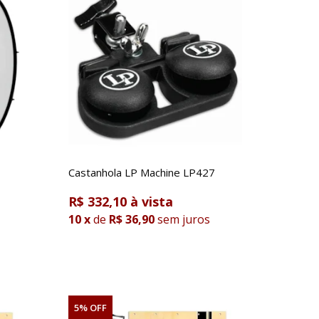
Castanhola LP Machine LP427
R$ 332,10
10
x
de
R$ 36,90
sem juros
5% OFF