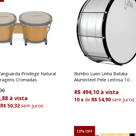
anguarda Privilege Natural
Bumbo Luen Linha Batuka
rragens Cromadas
Alumisteel Pele Leitosa 10
Afinações 30x22
00
R$ 494,10
,88
10
x
de
R$ 54,90
sem juros
R$ 50,32
sem juros
13% OFF