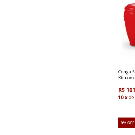
Conga S
Kit com
R$ 161
10
x
de
9% OFF