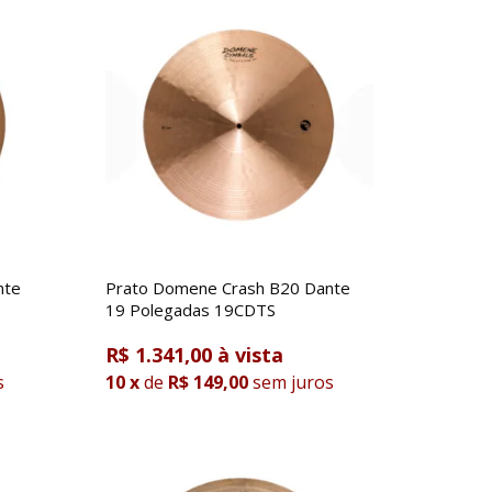
nte
Prato Domene Crash B20 Dante
19 Polegadas 19CDTS
R$ 1.341,00
s
10
x
de
R$ 149,00
sem juros