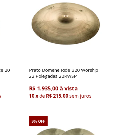
te 20
Prato Domene Ride B20 Worship
22 Polegadas 22RWSP
R$ 1.935,00
s
10
x
de
R$ 215,00
sem juros
9% OFF