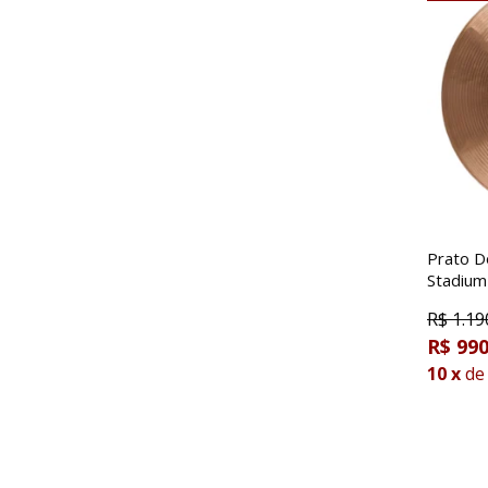
Prato D
Stadium
R$
1.19
R$ 990
10
x
de