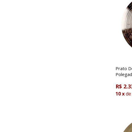
Prato D
Polega
R$ 2.3
10
x
de