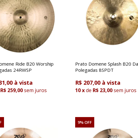
omene Ride B20 Worship
Prato Domene Splash B20 Da
egadas 24RWSP
Polegadas 8SPDT
31,00
R$ 207,00
R$ 259,00
sem juros
10
x
de
R$ 23,00
sem juros
F
9% OFF