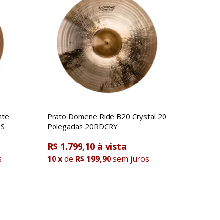
nte
Prato Domene Ride B20 Crystal 20
0CDTS
Polegadas 20RDCRY
R$ 1.799,10
s
10
x
de
R$ 199,90
sem juros