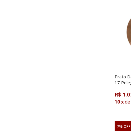
Prato D
R$ 1.0
10
x
de
7% OFF