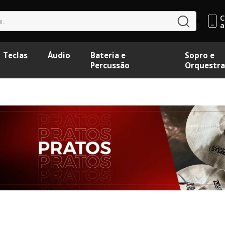
C
buscar
a
Teclas
Áudio
Bateria e
Sopro e
Percussão
Orquestra