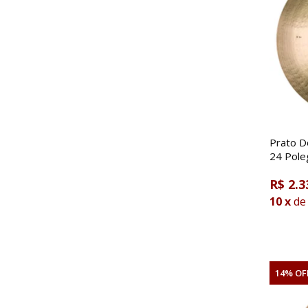
Prato D
24 Pol
R$ 2.3
10
x
de
14% OF