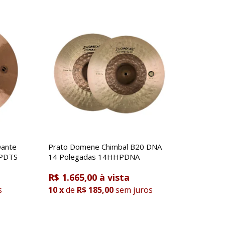
Dante
Prato Domene Chimbal B20 DNA
HPDTS
14 Polegadas 14HHPDNA
R$ 1.665,00
s
10
x
de
R$ 185,00
sem juros