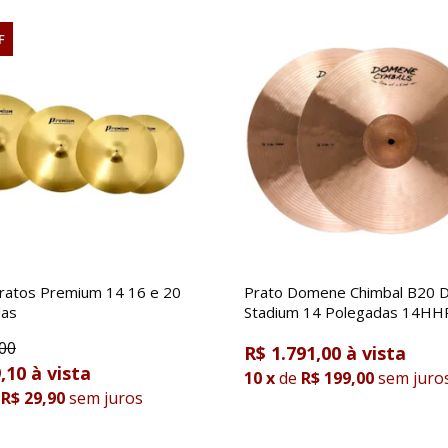
F
Pratos Premium 14 16 e 20
Prato Domene Chimbal B20 
das
Stadium 14 Polegadas 14H
00
R$ 1.791,00
,10
10
x
de
R$ 199,00
sem juro
R$ 29,90
sem juros