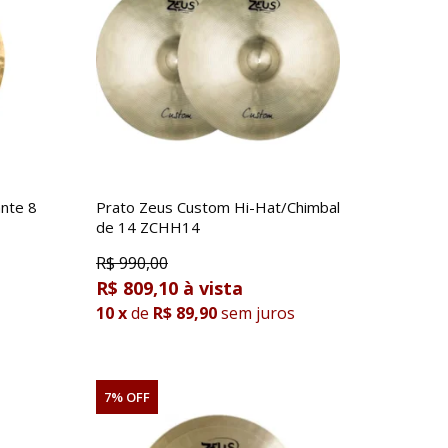
nte 8
Prato Zeus Custom Hi-Hat/Chimbal
de 14 ZCHH14
R$
990,00
R$ 809,10
10
x
de
R$ 89,90
sem juros
7% OFF