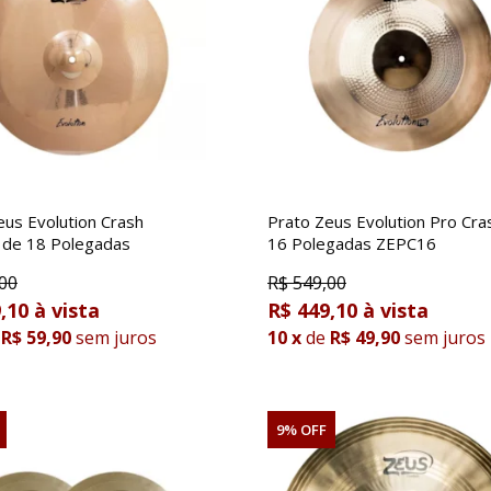
eus Evolution Crash
Prato Zeus Evolution Pro Cra
de 18 Polegadas
16 Polegadas ZEPC16
00
R$
549,00
,10
R$ 449,10
R$ 59,90
sem juros
10
x
de
R$ 49,90
sem juros
9% OFF