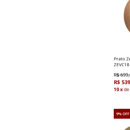
Prato Z
ZEVC18 
R$
699,
R$ 539
10
x
de
9% OFF