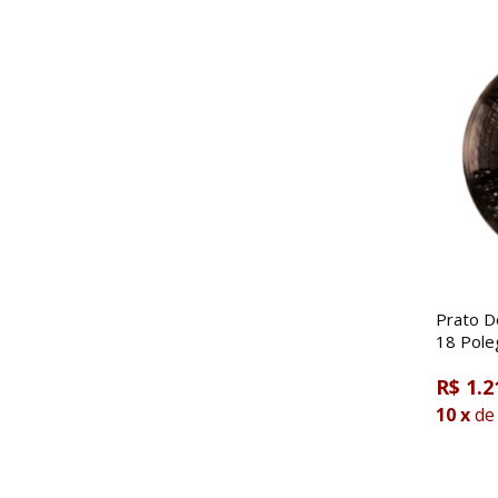
Prato D
18 Pol
R$ 1.2
10
x
de