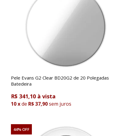
Pele Evans G2 Clear BD20G2 de 20 Polegadas
Batedeira
R$ 341,10
10
x
de
R$ 37,90
sem juros
44% OFF