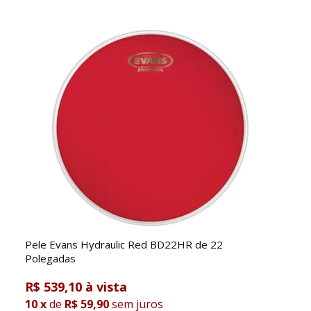
Pele Evans Hydraulic Red BD22HR de 22
Polegadas
R$ 539,10
10
x
de
R$ 59,90
sem juros