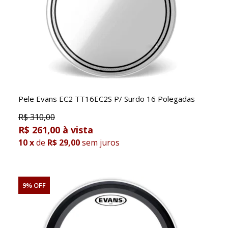
Pele Evans EC2 TT16EC2S P/ Surdo 16 Polegadas
R$
310,00
R$ 261,00
10
x
de
R$ 29,00
sem juros
9% OFF