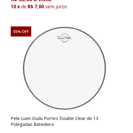
10
x
de
R$ 7,00
sem juros
55% OFF
Pele Luen Dudu Portes Double Clear de 13
Polegadas Batedeira