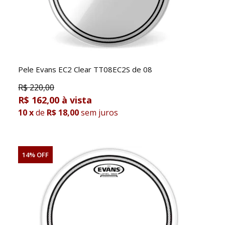
Pele Evans EC2 Clear TT08EC2S de 08
R$
220,00
R$ 162,00
10
x
de
R$ 18,00
sem juros
14% OFF