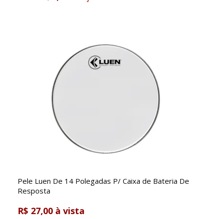
Pele Luen De 14 Polegadas P/ Caixa de Bateria De
Resposta
R$ 27,00