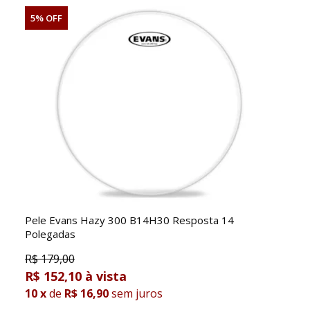
5% OFF
Pele Evans Hazy 300 B14H30 Resposta 14
Polegadas
R$
179,00
R$ 152,10
10
x
de
R$ 16,90
sem juros