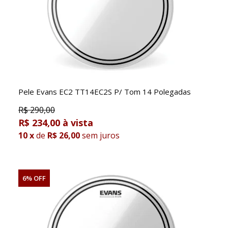
Pele Evans EC2 TT14EC2S P/ Tom 14 Polegadas
R$
290,00
R$ 234,00
10
x
de
R$ 26,00
sem juros
6% OFF