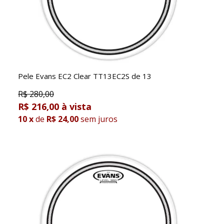
Pele Evans EC2 Clear TT13EC2S de 13
R$
280,00
R$ 216,00
10
x
de
R$ 24,00
sem juros