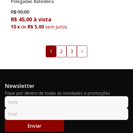
Polegadas Batedeira
R$
90,00
R$ 45,00
10
x
de
R$ 5,00
sem juros
1
2
3
>
Newsletter
Fique por dentro de todas as novidades e promoções
Enviar