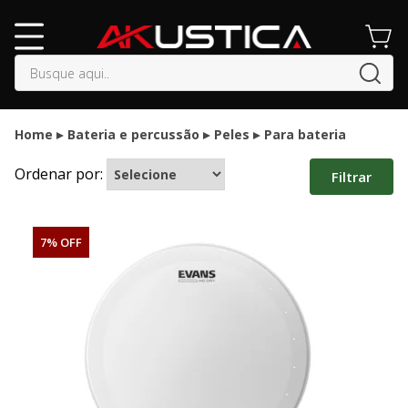
buscar
Home
Bateria e percussão
Peles
Para bateria
Ordenar por:
Filtrar
7% OFF