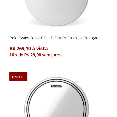
Pele Evans B14HDD HD Dry P/ Caixa 14 Polegadas
R$ 269,10
10
x
de
R$ 29,90
sem juros
18% OFF