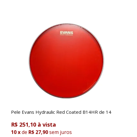
Pele Evans Hydraulic Red Coated B14HR de 14
R$ 251,10
10
x
de
R$ 27,90
sem juros