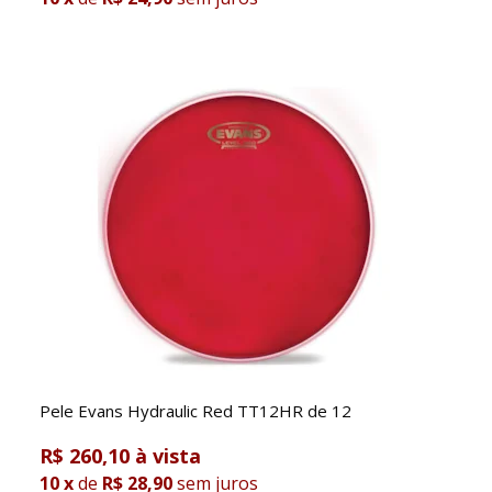
Pele Evans Hydraulic Red TT12HR de 12
R$ 260,10
10
x
de
R$ 28,90
sem juros