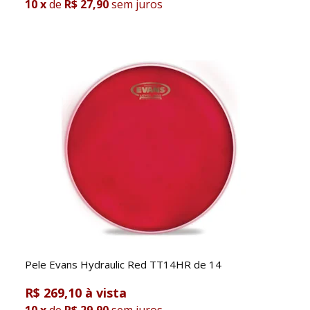
10
x
de
R$ 27,90
sem juros
Pele Evans Hydraulic Red TT14HR de 14
R$ 269,10