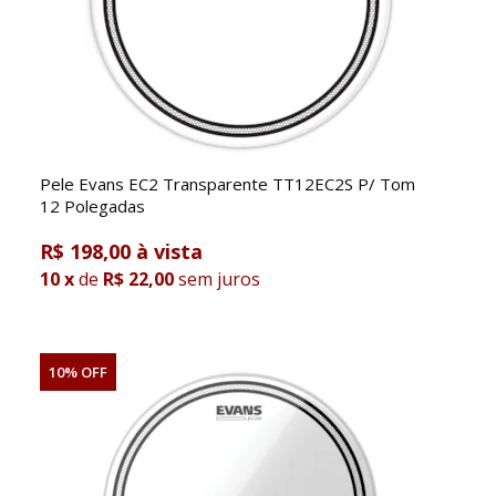
Pele Evans EC2 Transparente TT12EC2S P/ Tom
12 Polegadas
R$ 198,00
10
x
de
R$ 22,00
sem juros
10% OFF