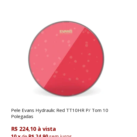
Pele Evans Hydraulic Red TT10HR P/ Tom 10
Polegadas
R$ 224,10
10
x
de
R$ 24,90
sem juros