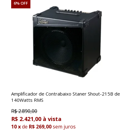
6% OFF
Amplificador de Contrabaixo Staner Shout-215B de
140Watts RMS
R$
2.890,00
R$ 2.421,00
10
x
de
R$ 269,00
sem juros