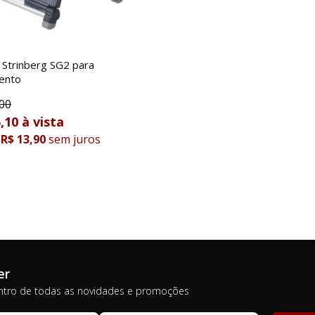
 Strinberg SG2 para
ento
00
,10
R$ 13,90
sem juros
er
ntro de todas as novidades e promoções