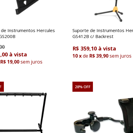
 de Instrumentos Hercules
Suporte de Instrumentos Her
 GS200B
GS412B c/ Backrest
00
R$ 359,10
,00
10
x
de
R$ 39,90
sem juros
R$ 19,00
sem juros
F
28% OFF