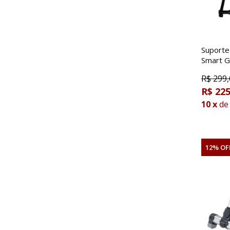
Suporte
Smart G
R$
299,
R$ 225
10
x
de
12% OF