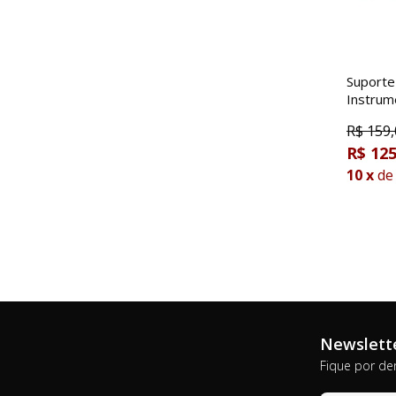
Suporte
Instrum
R$
159,
R$ 125
10
x
de
Newslett
Fique por de