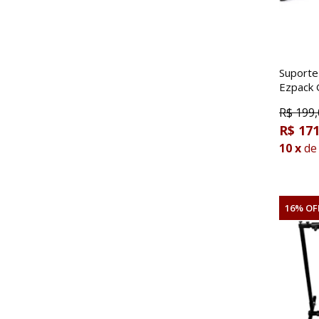
Suporte
Ezpack
R$
199,
R$ 171
10
x
de
16% OF