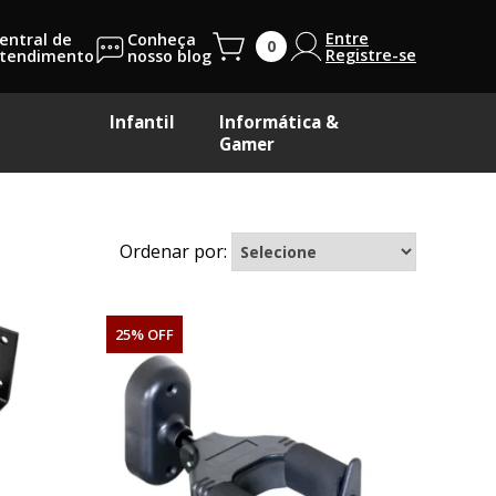
Entre
entral de
Conheça
Registre-se
tendimento
nosso blog
Infantil
Informática &
Gamer
Ordenar por:
25% OFF