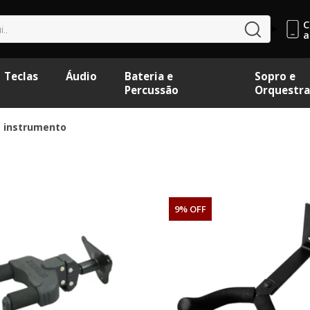
C
buscar
a
Teclas
Áudio
Bateria e
Sopro e
Percussão
Orquestra
a instrumento
9% OFF