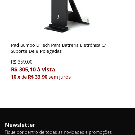
Pad Bumbo DTech Para Batreria Eletrônica C/
Suporte De 8 Polegadas
R$
359,00
R$ 305,10
10
x
de
R$ 33,90
sem juros
Newsletter
Fique por dentro de todas as novidades e promoções