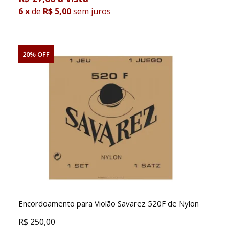
6
x
de
R$ 5,00
sem juros
20% OFF
Encordoamento para Violão Savarez 520F de Nylon
R$
250,00