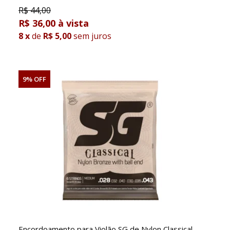
R$
44,00
R$ 36,00
8
x
de
R$ 5,00
sem juros
9% OFF
Encordoamento para Violão SG de Nylon Classical