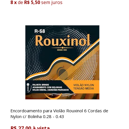
8
x
de
R$ 5,50
sem juros
Encordoamento para Violão Rouxinol 6 Cordas de
Nylon c/ Bolinha 0.28 - 0.43
R$ 27,00