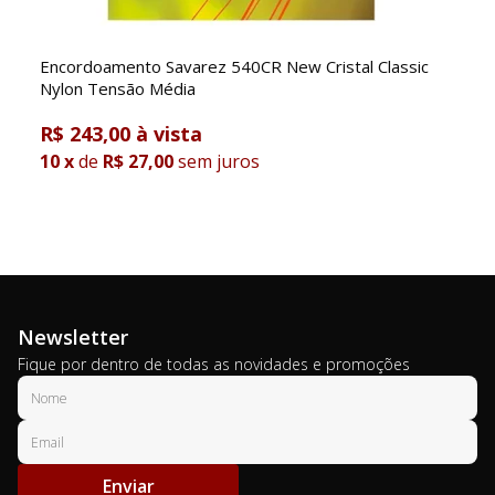
Encordoamento Savarez 540CR New Cristal Classic
Nylon Tensão Média
R$ 243,00
10
x
de
R$ 27,00
sem juros
Newsletter
Fique por dentro de todas as novidades e promoções
Enviar