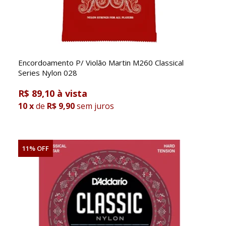
Encordoamento P/ Violão Martin M260 Classical
Series Nylon 028
R$ 89,10
10
x
de
R$ 9,90
sem juros
11% OFF