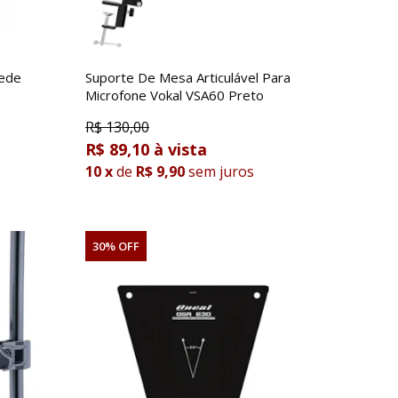
rede
Suporte De Mesa Articulável Para
Microfone Vokal VSA60 Preto
R$
130,00
R$ 89,10
10
x
de
R$ 9,90
sem juros
30% OFF