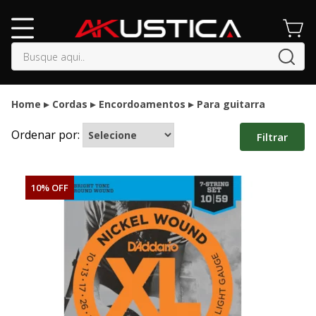
buscar
Home
Cordas
Encordoamentos
Para guitarra
Ordenar por:
Filtrar
10% OFF