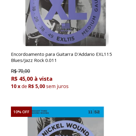
Encordoamento para Guitarra D'Addario EXL115
Blues/Jazz Rock 0.011
R$
70,00
R$ 45,00
10
x
de
R$ 5,00
sem juros
10% OFF