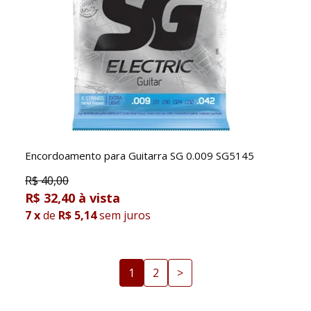
Encordoamento para Guitarra SG 0.009 SG5145
R$
40,00
R$ 32,40
7
x
de
R$ 5,14
sem juros
1
2
>