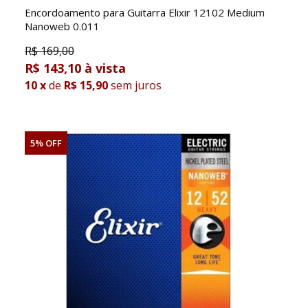
Encordoamento para Guitarra Elixir 12102 Medium
Nanoweb 0.011
R$
169,00
R$ 143,10
10
x
de
R$ 15,90
sem juros
5% OFF