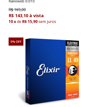
Nanoweb 0.010
R$
169,00
R$ 143,10
10
x
de
R$ 15,90
sem juros
5% OFF