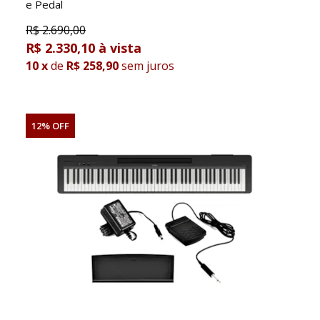
e Pedal
R$
2.690,00
R$ 2.330,10
10
x
de
R$ 258,90
sem juros
12% OFF