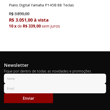
Piano Digital Yamaha P145B 88 Teclas
R$
3.890,00
R$ 3.051,00
10
x
de
R$ 339,00
sem juros
Newsletter
Fique por dentro de todas as novidades e promoções
Enviar