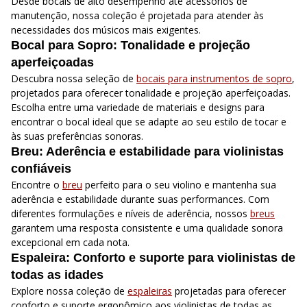
Desde bocais de alto desempenho até acessórios de
manutenção, nossa coleção é projetada para atender às
necessidades dos músicos mais exigentes.
Bocal para Sopro: Tonalidade e projeção
aperfeiçoadas
Descubra nossa seleção de
bocais para instrumentos de sopro
,
projetados para oferecer tonalidade e projeção aperfeiçoadas.
Escolha entre uma variedade de materiais e designs para
encontrar o bocal ideal que se adapte ao seu estilo de tocar e
às suas preferências sonoras.
Breu: Aderência e estabilidade para violinistas
confiáveis
Encontre o
breu
perfeito para o seu violino e mantenha sua
aderência e estabilidade durante suas performances. Com
diferentes formulações e níveis de aderência, nossos
breus
garantem uma resposta consistente e uma qualidade sonora
excepcional em cada nota.
Espaleira: Conforto e suporte para violinistas de
todas as idades
Explore nossa coleção de
espaleiras
projetadas para oferecer
conforto e suporte ergonômico aos violinistas de todas as