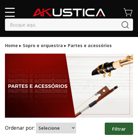
buscar
Home
Sopro e orquestra
Partes e acessórios
Ordenar por:
Filtrar