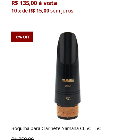
R$ 135,00
10
x
de
R$ 15,00
sem juros
16% OFF
Boquilha para Clarinete Yamaha CL5C - 5C
R$
359,00