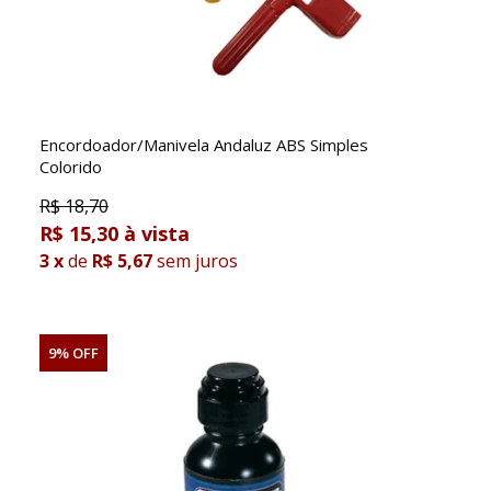
Encordoador/Manivela Andaluz ABS Simples
Colorido
R$
18,70
R$ 15,30
3
x
de
R$ 5,67
sem juros
9% OFF