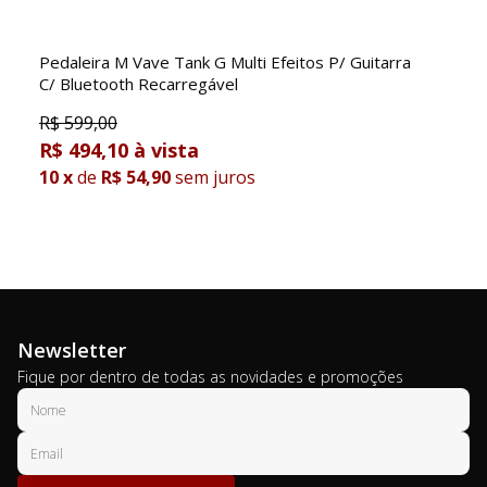
Pedaleira M Vave Tank G Multi Efeitos P/ Guitarra
C/ Bluetooth Recarregável
R$
599,00
R$ 494,10
10
x
de
R$ 54,90
sem juros
Newsletter
Fique por dentro de todas as novidades e promoções