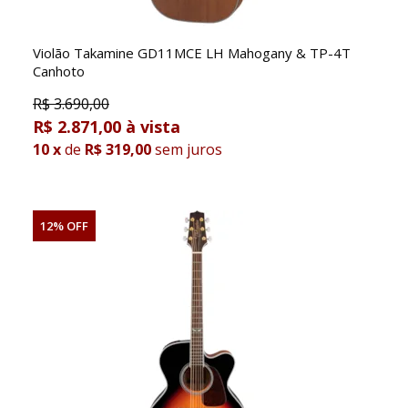
Violão Takamine GD11MCE LH Mahogany & TP-4T
Canhoto
R$
3.690,00
R$ 2.871,00
10
x
de
R$ 319,00
sem juros
12% OFF