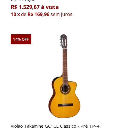
R$ 1.529,67
10
x
de
R$ 169,96
sem juros
14% OFF
Violão Takamine GC1CE Clássico - Pré TP-4T