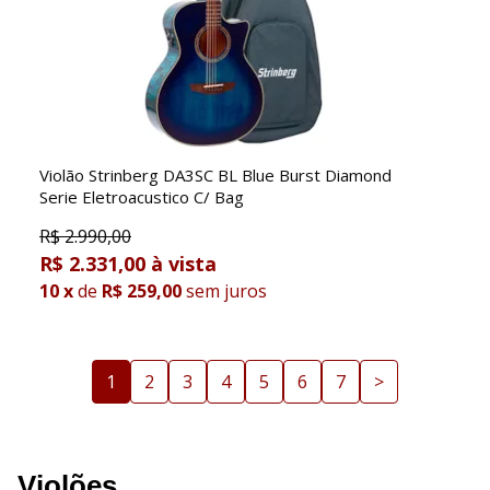
Violão Strinberg DA3SC BL Blue Burst Diamond
Serie Eletroacustico C/ Bag
R$
2.990,00
R$ 2.331,00
10
x
de
R$ 259,00
sem juros
1
2
3
4
5
6
7
>
Violões