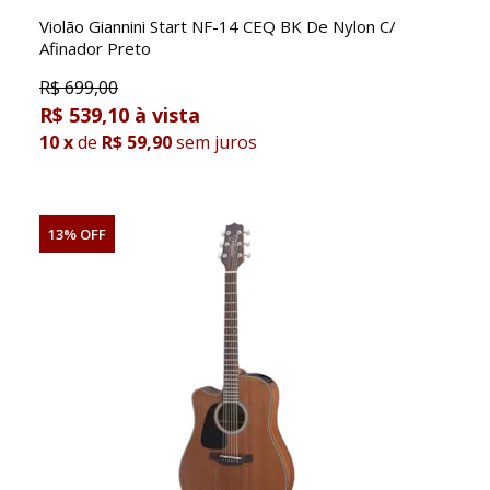
Violão Giannini Start NF-14 CEQ BK De Nylon C/
Afinador Preto
R$
699,00
R$ 539,10
10
x
de
R$ 59,90
sem juros
13% OFF