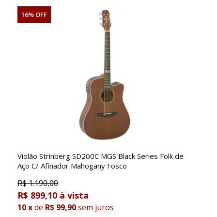
16% OFF
Violão Strinberg SD200C MGS Black Series Folk de
Aço C/ Afinador Mahogany Fosco
R$
1.190,00
R$ 899,10
10
x
de
R$ 99,90
sem juros