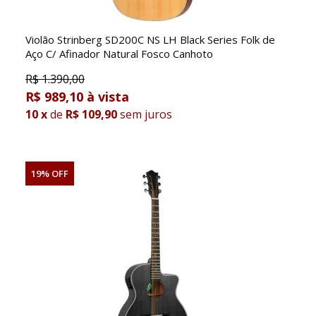
Violão Strinberg SD200C NS LH Black Series Folk de
Aço C/ Afinador Natural Fosco Canhoto
R$
1.390,00
R$ 989,10
10
x
de
R$ 109,90
sem juros
19% OFF