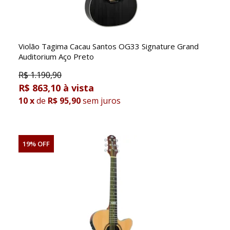
Violão Tagima Cacau Santos OG33 Signature Grand
Auditorium Aço Preto
R$
1.190,90
R$ 863,10
10
x
de
R$ 95,90
sem juros
19% OFF