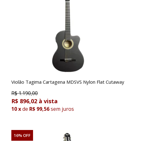
Violão Tagima Cartagena MDSVS Nylon Flat Cutaway
R$
1.190,00
R$ 896,02
10
x
de
R$ 99,56
sem juros
16% OFF