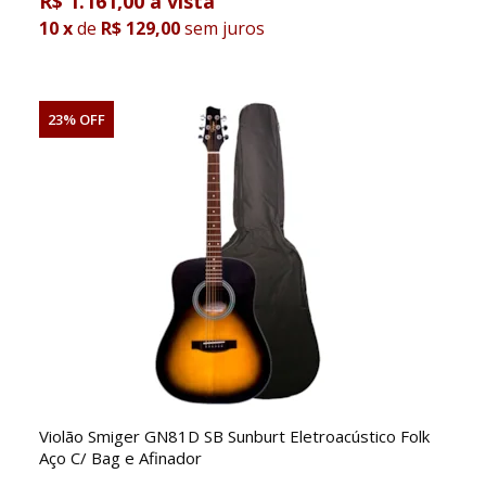
R$ 1.161,00
10
x
de
R$ 129,00
sem juros
23% OFF
Violão Smiger GN81D SB Sunburt Eletroacústico Folk
Aço C/ Bag e Afinador