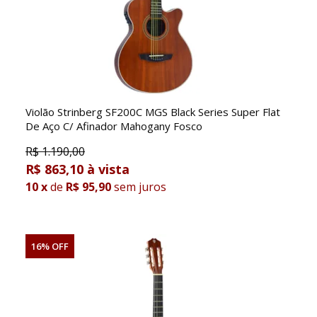
Violão Strinberg SF200C MGS Black Series Super Flat
De Aço C/ Afinador Mahogany Fosco
R$
1.190,00
R$ 863,10
10
x
de
R$ 95,90
sem juros
16% OFF