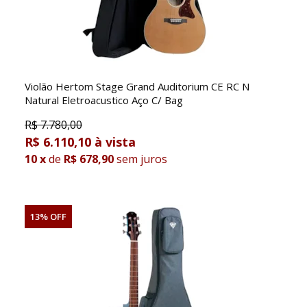
Violão Hertom Stage Grand Auditorium CE RC N
Natural Eletroacustico Aço C/ Bag
R$
7.780,00
R$ 6.110,10
10
x
de
R$ 678,90
sem juros
13% OFF