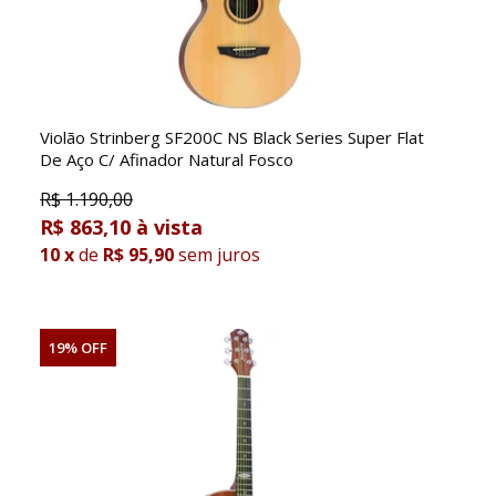
Violão Strinberg SF200C NS Black Series Super Flat
De Aço C/ Afinador Natural Fosco
R$
1.190,00
R$ 863,10
10
x
de
R$ 95,90
sem juros
19% OFF