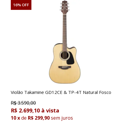
16% OFF
Violão Takamine GD12CE & TP-4T Natural Fosco
R$
3.590,00
R$ 2.699,10
10
x
de
R$ 299,90
sem juros