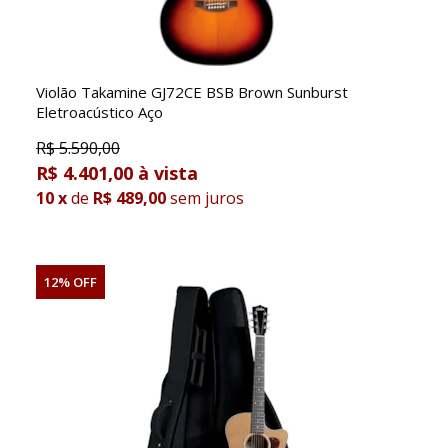
Violão Takamine GJ72CE BSB Brown Sunburst
Eletroacústico Aço
R$
5.590,00
R$ 4.401,00
10
x
de
R$ 489,00
sem juros
12% OFF