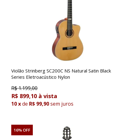
Violão Strinberg SC200C NS Natural Satin Black
Series Eletroacústico Nylon
R$
1.199,00
R$ 899,10
10
x
de
R$ 99,90
sem juros
16% OFF