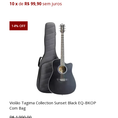
10
x
de
R$ 99,90
sem juros
14% OFF
Violão Tagima Collection Sunset Black EQ-BKOP
Com Bag
R$
1.990,00