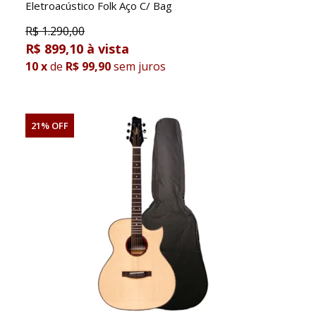
Eletroacústico Folk Aço C/ Bag
R$
1.290,00
R$ 899,10
10
x
de
R$ 99,90
sem juros
21% OFF