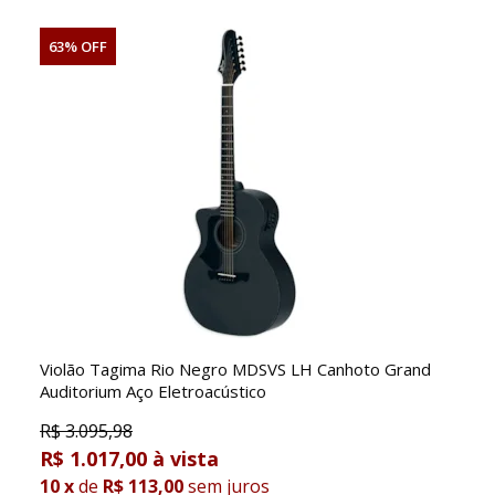
63% OFF
Violão Tagima Rio Negro MDSVS LH Canhoto Grand
Auditorium Aço Eletroacústico
R$
3.095,98
R$ 1.017,00
10
x
de
R$ 113,00
sem juros