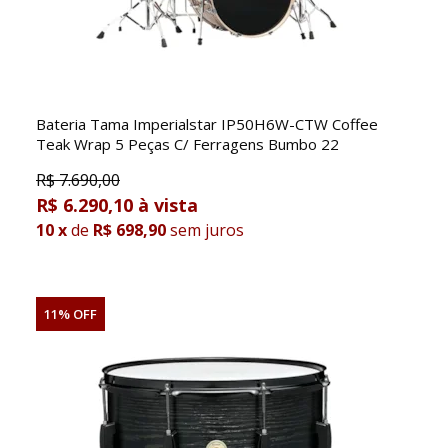
Bateria Tama Imperialstar IP50H6W-CTW Coffee
Teak Wrap 5 Peças C/ Ferragens Bumbo 22
R$
7.690,00
R$ 6.290,10
10
x
de
R$ 698,90
sem juros
11% OFF