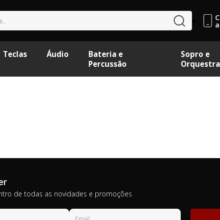
C
buscar
a
Teclas
Áudio
Bateria e
Sopro e
Percussão
Orquestra
er
ntro de todas as novidades e promoções