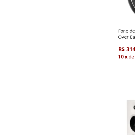
Fone de
Over Ea
R$ 314
10
x
de