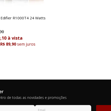
 Edifier R1000T4 24 Watts
90
,10
R$ 89,90
sem juros
er
ntro de todas as novidades e promoções