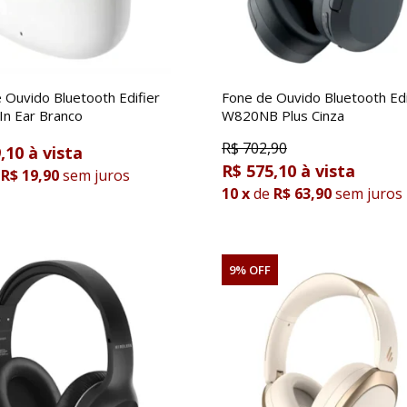
 Ouvido Bluetooth Edifier
Fone de Ouvido Bluetooth Edi
n Ear Branco
W820NB Plus Cinza
R$
702,90
,10
R$ 575,10
R$ 19,90
sem juros
10
x
de
R$ 63,90
sem juros
9% OFF