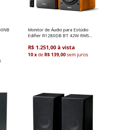
950NB
Monitor de Áudio para Estúdio
Edifier R1280DB BT 42W RMS
Madeira com Bluetooth
R$ 1.251,00
10
x
de
R$ 139,00
sem juros
s