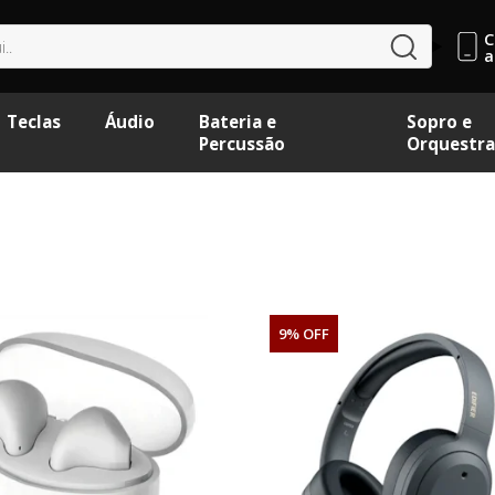
C
buscar
a
Teclas
Áudio
Bateria e
Sopro e
Percussão
Orquestra
9% OFF