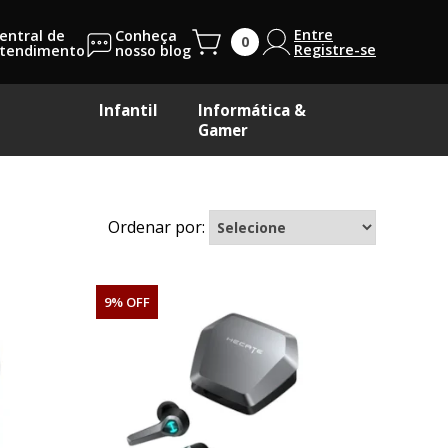
Entre
entral de
Conheça
Registre-se
tendimento
nosso blog
Infantil
Informática &
Gamer
Ordenar por:
9% OFF