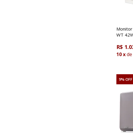
Monitor
WT 42W 
R$ 1.0
10
x
de
9% OFF