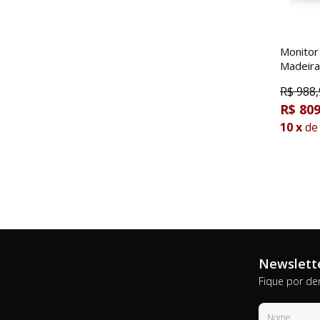
Monitor
Madeira
R$
988,
R$ 809
10
x
de
Newslett
Fique por de