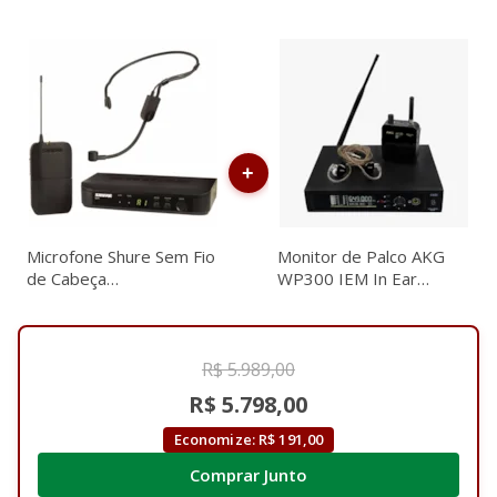
Microfone Shure Sem Fio
Monitor de Palco AKG
de Cabeça
WP300 IEM In Ear
BLX14BR/P31-J10
Simples Com Fone
R$ 5.989,00
R$ 5.798,00
Economize: R$ 191,00