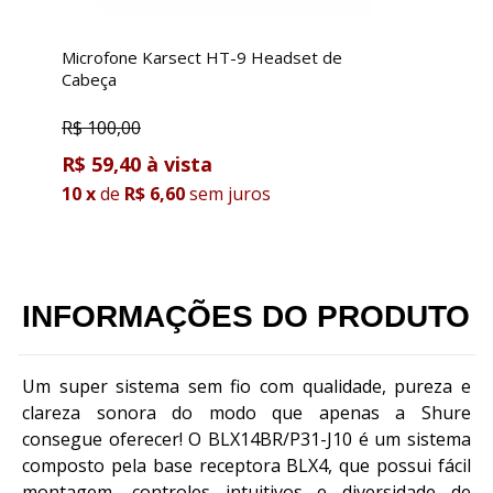
Microfone Karsect HT-9 Headset de
M
Cabeça
P
R$
100,00
R
R$ 59,40
R
10
x
de
R$ 6,60
sem juros
1
INFORMAÇÕES DO PRODUTO
Um super sistema sem fio com qualidade, pureza e
clareza sonora do modo que apenas a Shure
consegue oferecer! O BLX14BR/P31-J10 é um sistema
composto pela base receptora BLX4, que possui fácil
montagem, controles intuitivos e diversidade de