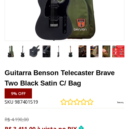
Guitarra Benson Telecaster Brave
Two Black Satin C/ Bag
9% OFF
SKU 987401519
R$ 4.190,00
R$ 3.411,00
à vista
no
PIX