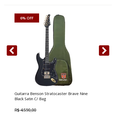
6% OFF
Guitarra Benson Stratocaster Brave Nine
G
Black Satin C/ Bag
O
R$
4.590,00
R