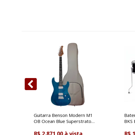
Guitarra Benson Modern M1
Bate
OB Ocean Blue Superstrato
BKS B
Passiva C/ Bag
Acúst
R$ 2.871,00
R$ 1