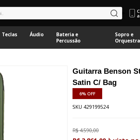
C
buscar
a
Teclas
Áudio
Bateria e
Sopro e
Percussão
Orquestra
Guitarra Benson St
Satin C/ Bag
6% OFF
SKU 429199524
R$ 4.590,00