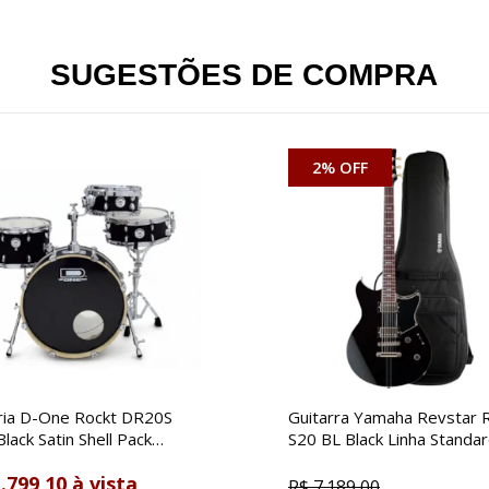
SUGESTÕES DE COMPRA
2% OFF
ria D-One Rockt DR20S
Guitarra Yamaha Revstar 
lack Satin Shell Pack
S20 BL Black Linha Standa
ica
Stratocaster C/ Bag
.799,10
R$
7.189,00