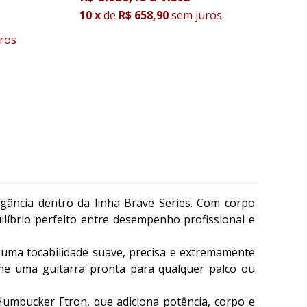
10
x
de
R$ 658,90
sem juros
10
x
ros
egância dentro da linha Brave Series. Com corpo
íbrio perfeito entre desempenho profissional e
uma tocabilidade suave, precisa e extremamente
ine uma guitarra pronta para qualquer palco ou
 Humbucker Ftron, que adiciona potência, corpo e