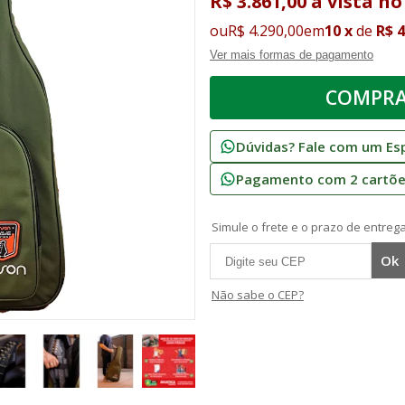
R$ 3.861,00
à vista
no
ou
R$ 4.290,00
em
10
x
de
R$ 
Ver mais formas de pagamento
Dúvidas? Fale com um Esp
Pagamento com 2 cartões
Simule o frete e o prazo de entrega
Não sabe o CEP?