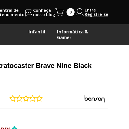
Entre
entral de
Conheça
Registre-se
tendimento
nosso blog
Infantil
Informática &
Gamer
ratocaster Brave Nine Black