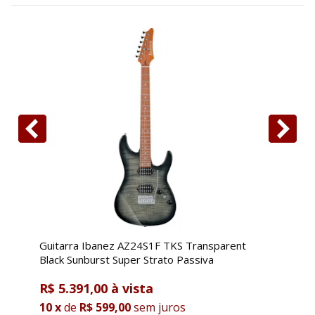
Guitarra Ibanez AZ24S1F TKS Transparent
G
Black Sunburst Super Strato Passiva
T
R$ 5.391,00
R
10
x
de
R$ 599,00
sem juros
1