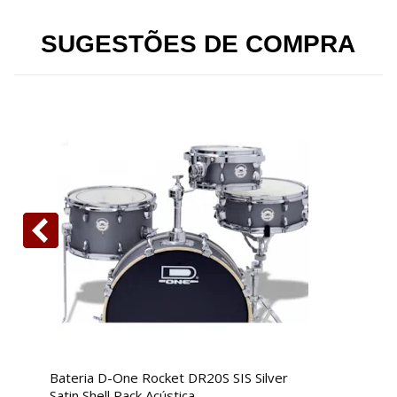
SUGESTÕES DE COMPRA
Bateria D-One Rocket DR20S SIS Silver
B
Satin Shell Pack Acústica
1