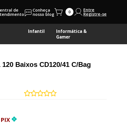
Entre
entral de
Conheça
Registre-se
tendimento
nosso blog
Infantil
Informática &
Gamer
 120 Baixos CD120/41 C/Bag
PIX