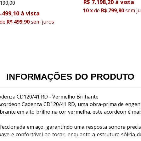
R$ 7.198,20
.190,00
10
x
de
R$ 799,80
sem ju
.499,10
de
R$ 499,90
sem juros
INFORMAÇÕES DO PRODUTO
adenza CD120/41 RD - Vermelho Brilhante
cordeon Cadenza CD120/41 RD, uma obra-prima de engenhar
ante em alto brilho na cor vermelha, este acordeon é mai
eccionada em aço, garantindo uma resposta sonora precisa 
suave e confortável ao tocar, enquanto a estrutura sólida