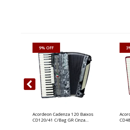
9% OFF
3
Acordeon Cadenza 120 Baixos
Acor
CD120/41 C/Bag GR Cinza
CD48
Perola
C/Ba