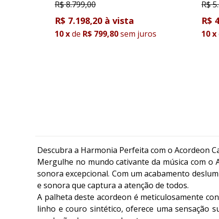
R$
8.799,00
R$
5
R$ 7.198,20
R$ 4
10
x
de
R$ 799,80
sem juros
10
x
Descubra a Harmonia Perfeita com o Acordeon C
Mergulhe no mundo cativante da música com o A
sonora excepcional. Com um acabamento deslumbr
e sonora que captura a atenção de todos.
A palheta deste acordeon é meticulosamente conf
linho e couro sintético, oferece uma sensação 