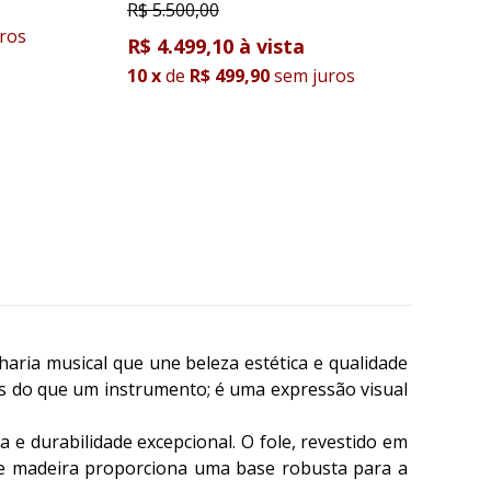
R$
5.500,00
R$
6
ros
R$ 4.499,10
R$ 
10
x
de
R$ 499,90
sem juros
10
x
ia musical que une beleza estética e qualidade
s do que um instrumento; é uma expressão visual
e durabilidade excepcional. O fole, revestido em
 de madeira proporciona uma base robusta para a