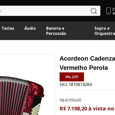
C
buscar
a
Teclas
Áudio
Bateria e
Sopro e
Percussão
Orquestra
Acordeon Cadenza
Vermelho Perola
9% OFF
SKU 1810814284
R$ 8.799,00
R$ 7.198,20
à vista
no