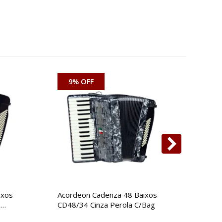
9% OFF
5
ixos
Acordeon Cadenza 48 Baixos
Acor
o
CD48/34 Cinza Perola C/Bag
CD80