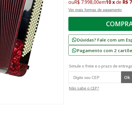
ou
R$ 7.998,00
em
10
x
de
R$ 
Ver mais formas de pagamento
Dúvidas? Fale com um Esp
Pagamento com 2 cartões
Simule o frete e o prazo de entrega
Não sabe o CEP?